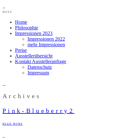
MENU
Home
Philosophie
Impressionen 2023
Impressionen 2022
mehr Impressionen
Preise
Ausstellerübersicht
Kontakt Ausstelleranfrage
Datenschutz
Impressum
Archives
Pink-Blueberry2
READ MORE