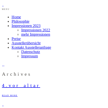
MENU
Home
Philosophie
Impressionen 2023
Impressionen 2022
mehr Impressionen
Preise
Ausstellerübersicht
Kontakt Ausstelleranfrage
Datenschutz
Impressum
Archives
4.vor_altar
READ MORE