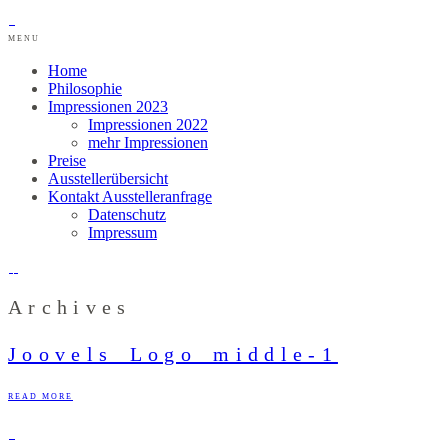
MENU
Home
Philosophie
Impressionen 2023
Impressionen 2022
mehr Impressionen
Preise
Ausstellerübersicht
Kontakt Ausstelleranfrage
Datenschutz
Impressum
Archives
Joovels_Logo_middle-1
READ MORE