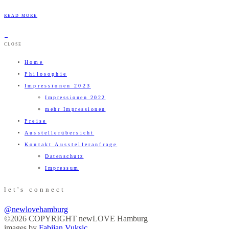
READ MORE
CLOSE
Home
Philosophie
Impressionen 2023
Impressionen 2022
mehr Impressionen
Preise
Ausstellerübersicht
Kontakt Ausstelleranfrage
Datenschutz
Impressum
let's connect
@newlovehamburg
©2026 COPYRIGHT newLOVE Hamburg
images by
Fabijan Vuksic