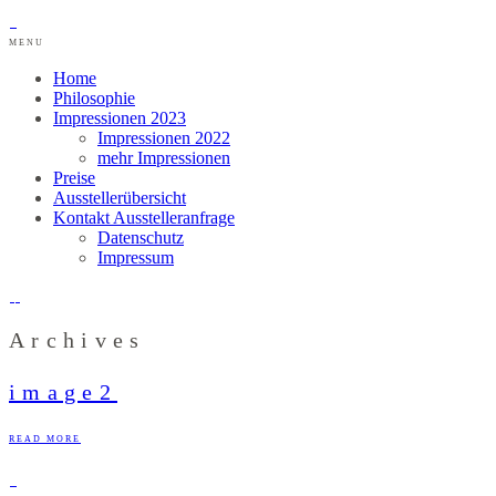
MENU
Home
Philosophie
Impressionen 2023
Impressionen 2022
mehr Impressionen
Preise
Ausstellerübersicht
Kontakt Ausstelleranfrage
Datenschutz
Impressum
Archives
image2
READ MORE